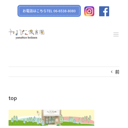
Skip
お電話はこちらTEL 06-6538-8080
to
content
前
top