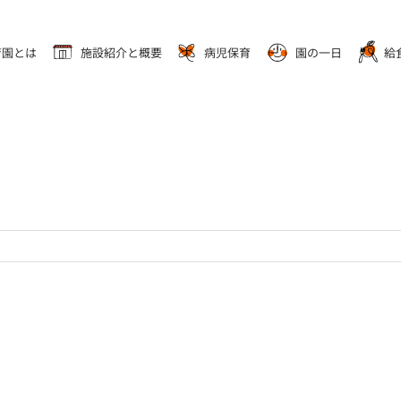
育園とは
施設紹介と概要
病児保育
園の一日
給