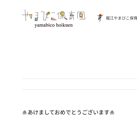
Skip
to
堀江やまびこ保
content
🎍あけましておめでとうございます🎍