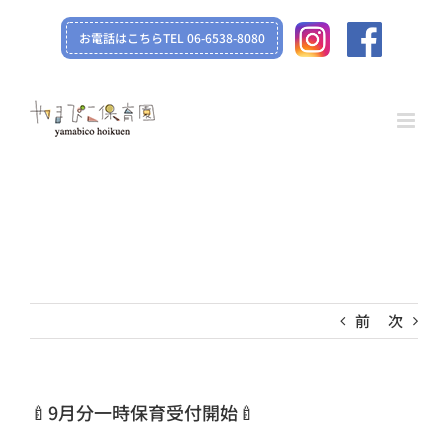
Skip
お電話はこちらTEL 06-6538-8080
to
content
前
次
🍼9月分一時保育受付開始🍼