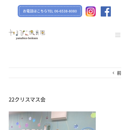
Skip
お電話はこちらTEL 06-6538-8080
to
content
前
22クリスマス会