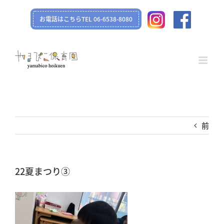
Skip
お電話はこちらTEL 06-6538-8080
to
content
前
22夏まつり➂