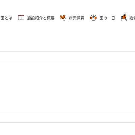
育園とは
施設紹介と概要
病児保育
園の一日
給