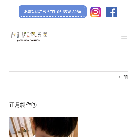
Skip
お電話はこちらTEL 06-6538-8080
to
content
前
正月製作➂